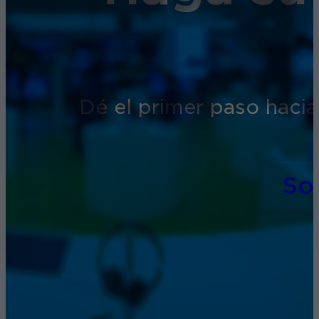
Dé el primer paso hacia
So