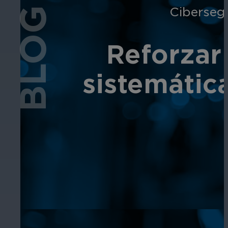
Ciberseg
BLOG
Reforzar
sistemátic