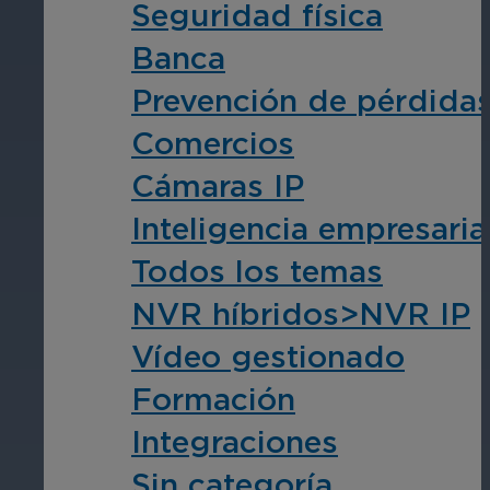
Seguridad física
Banca
Educación
Prevención de pérdida
Garantice la seguridad en escuelas, 
Comercios
Cámaras IP
Inteligencia empresari
Todos los temas
NVR híbridos>NVR IP
Hostelería
Vídeo gestionado
Mejore la seguridad de los huéspedes,
Formación
áreas de su propiedad.
Integraciones
Sin categoría