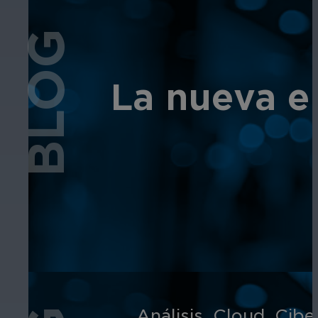
BLOG
La nueva e
Análisis
,
Cloud
,
Cibe