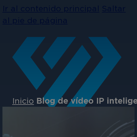
Ir al contenido principal
Saltar
al pie de página
Inicio
Blog de vídeo IP intelig