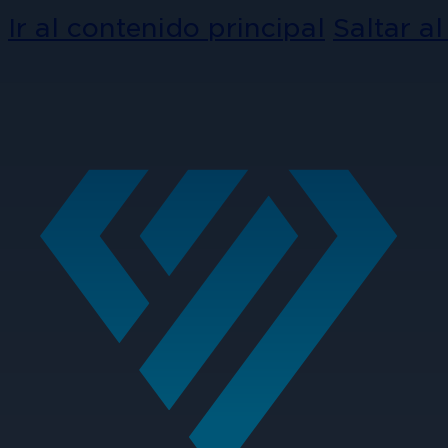
Ir al contenido principal
Saltar a