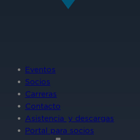
Eventos
Socios
Carreras
Contacto
Asistencia
y descargas
Portal para socios