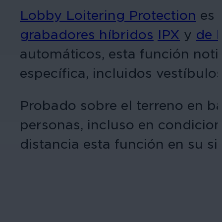
Lobby Loitering Protection
es 
grabadores híbridos
IPX
y
de l
automáticos, esta función not
específica, incluidos vestíbulo
Probado sobre el terreno en ba
personas, incluso en condicion
distancia esta función en su s