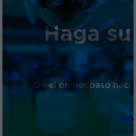
Haga su
Dé el primer paso hacia
So