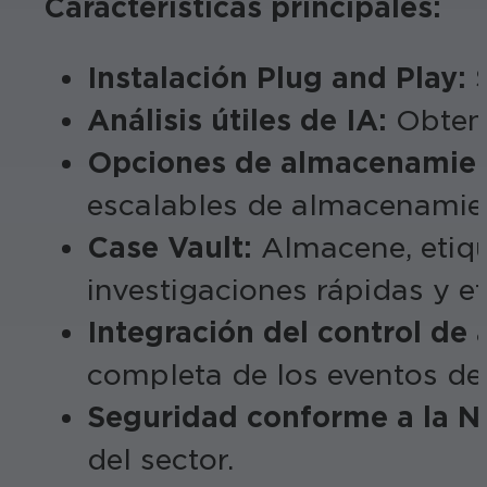
Características principales:
Instalación Plug and Play:
S
Análisis útiles de IA:
Obteng
Opciones de almacenamient
escalables de almacenamien
Case Vault:
Almacene, etiqu
investigaciones rápidas y ef
Integración del control de 
completa de los eventos de 
Seguridad conforme a la 
del sector.