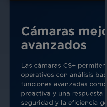
Educación
Cámaras mejora
Garantice la seguridad en escuelas, 
avanzados
Las cámaras CS+ permiten a
Hostelería
operativos con análisis ba
Mejore la seguridad de los huéspedes,
funciones avanzadas como l
áreas de su propiedad.
proactiva y una respuesta 
seguridad y la eficiencia g