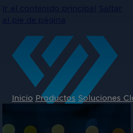
Ir al contenido principal
Saltar
al pie de página
Inicio
Productos
Soluciones C