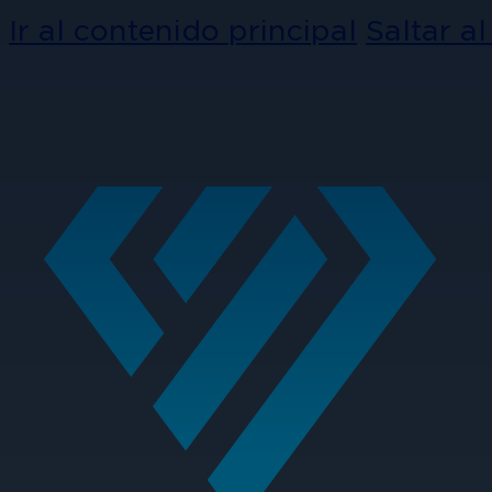
Ir al contenido principal
Saltar a