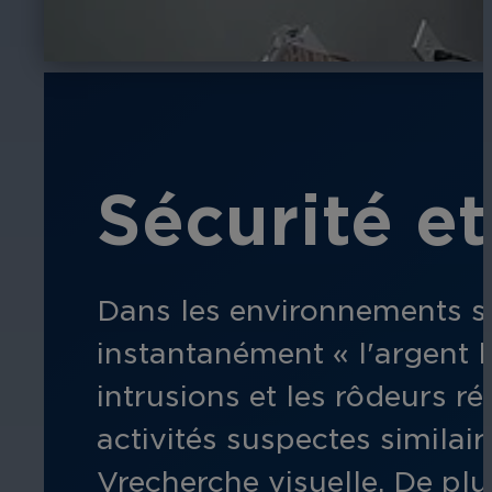
Sécurité e
Dans les environnements se
instantanément « l'argent l
intrusions et les rôdeurs
ré
activités suspectes similai
V
recherche visuelle.
De plu