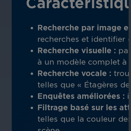
Caractéristiq
Recherche par image et 
recherches et identifier 
Recherche visuelle :
pas
à
un modèle complet à l
Recherche vocale :
tro
telles que « Étagères de
Enquêtes améliorées :
i
Filtrage basé sur les at
telles que la couleur de
scène.