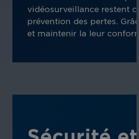
vidéosurveillance
restent
cl
prévention des pertes. Grâc
et
maintenir la
leur conform
Sécurité et