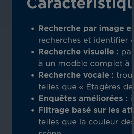
Caractéristiq
Recherche par image et 
recherches et identifier 
Recherche visuelle :
pas
à
un modèle complet à l
Recherche vocale :
tro
telles que « Étagères de
Enquêtes améliorées :
i
Filtrage basé sur les at
telles que la couleur de
scène.