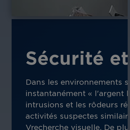
Sécurité e
Dans les environnements se
instantanément « l'argent l
intrusions et les rôdeurs
ré
activités suspectes similai
V
recherche visuelle.
De plu