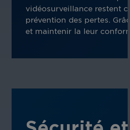
vidéosurveillance
restent
cl
prévention des pertes. Grâc
et
maintenir la
leur conform
Sécurité et