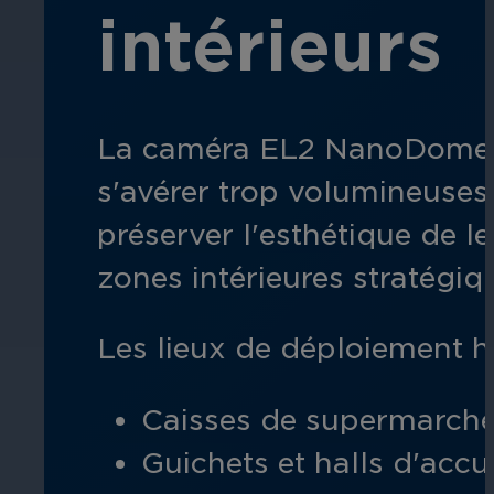
intérieurs
Éducation
Assurez la sécurité dans les écoles, 
La caméra EL2 NanoDome es
établissements d'enseignement.
s'avérer trop volumineuses
préserver l'esthétique de l
zones intérieures stratégiq
Les lieux de déploiement h
L'hospitalité
Améliorez la sécurité des clients, pr
Caisses de supermarché
chaque zone de votre établissement.
Guichets et halls d'accue