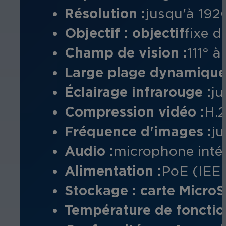
Résolution :
jusqu'à 192
Objectif : objectif
fixe 
Champ de vision :
111° à
Large plage dynamique
Éclairage infrarouge :
ju
Compression vidéo :
H.
Fréquence d'images :
ju
Audio :
microphone inté
Alimentation :
PoE (IEEE
Stockage : carte Micro
Température de foncti