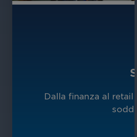
S
Dalla finanza al retai
soddi