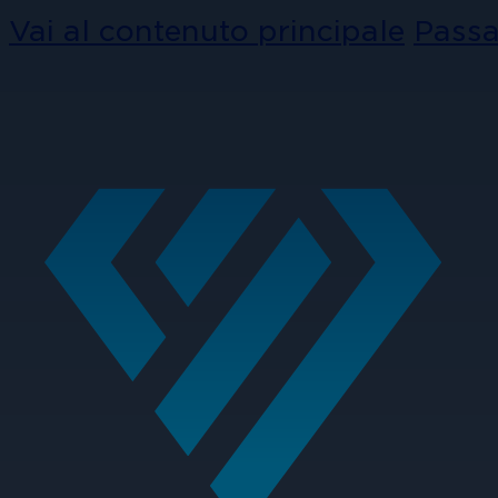
Vai al contenuto principale
Passa