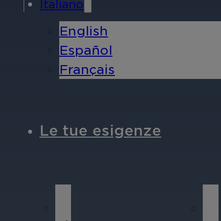
Italiano
English
Español
Français
Le tue esigenze