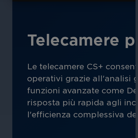
Assicura la sicurezza di scuole, istit
apprendimento, nel rispetto della no
Telecamere po
Le telecamere CS+ consenton
Ospitalità
operativi grazie all'analisi 
Migliorate la sicurezza degli ospiti,
funzioni avanzate come Dee
della vostra struttura.
risposta più rapida agli inc
l'efficienza complessiva de