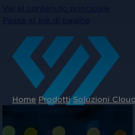
Vai al contenuto principale
Passa al piè di pagina
Home
Prodotti
Soluzioni Clou