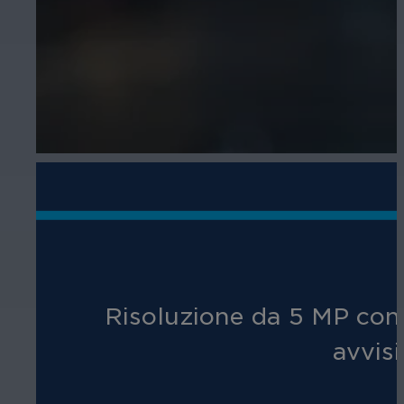
Risoluzione da 5 MP con a
avvisi