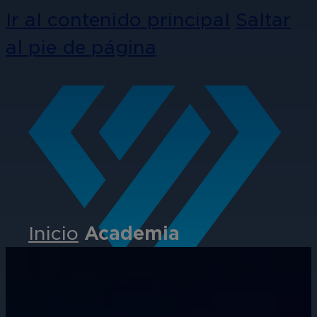
Ir al contenido principal
Saltar
al pie de página
Inicio
Academia