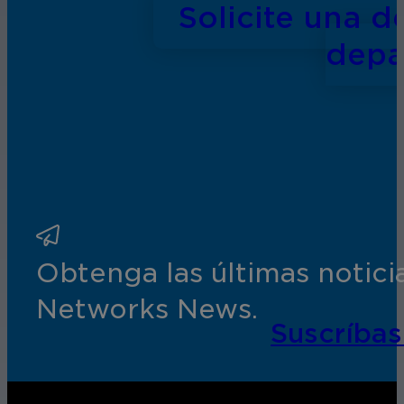
Solicite una 
depa
Obtenga las últimas notic
Networks News.
Suscríbas