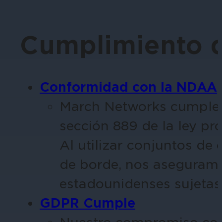
Cumplimiento d
Educación
Garantice la seguridad en escuelas, 
Conformidad con la NDAA
March Networks cumple 
sección 889 de la ley pr
Al utilizar conjuntos d
Hostelería
de borde, nos aseguramo
Mejore la seguridad de los huéspedes,
áreas de su propiedad.
estadounidenses sujetas
GDPR
Cumple