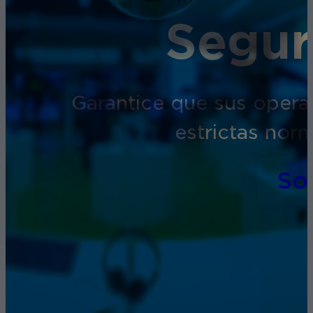
Segur
Garantice que sus opera
estrictas nor
So