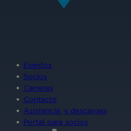
Eventos
Socios
Carreras
Contacto
Asistencia
y descargas
Portal para socios