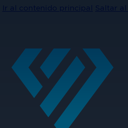
Ir al contenido principal
Saltar a