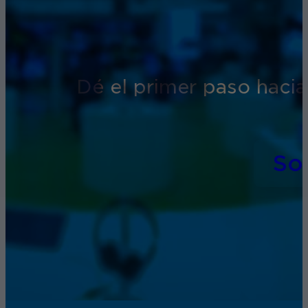
Dé el primer paso hacia
So