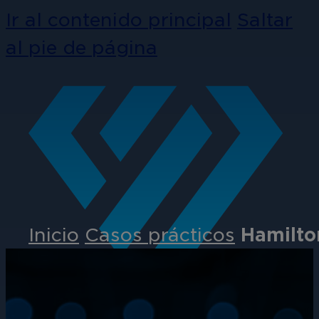
Ir al contenido principal
Saltar
al pie de página
Inicio
Casos prácticos
Hamilton