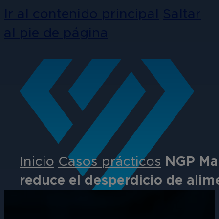
Ir al contenido principal
Saltar
al pie de página
Inicio
Casos prácticos
NGP Man
reduce el desperdicio de alim