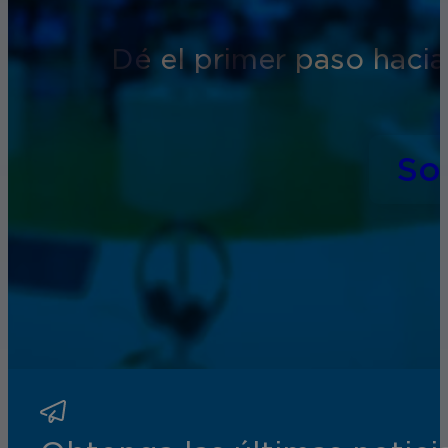
Dé el primer paso hacia
So