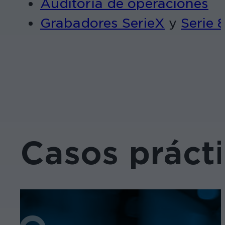
Auditoría de operaciones
Grabadores Serie
X
y
Serie
Casos práct