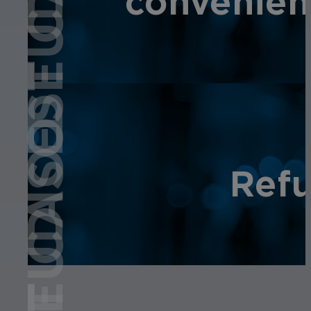
ESTUDIO DE CASO
convenienc
Refu