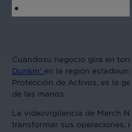
Cuando
su negocio gira en tor
Dunkin'
en la región estadouni
Protección de Activos, es la ge
de las manos.
La videovigilancia de March 
transformar sus operaciones, 