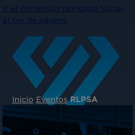
Ir al contenido principal
Saltar
al pie de página
Inicio
Eventos
RLPSA