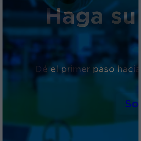
Haga su
Dé el primer paso hacia
So