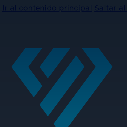
Ir al contenido principal
Saltar a