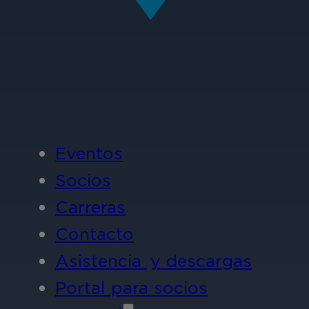
Eventos
Socios
Carreras
Contacto
Asistencia
y descargas
Portal para socios