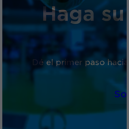
Haga su
Dé el primer paso hacia
So