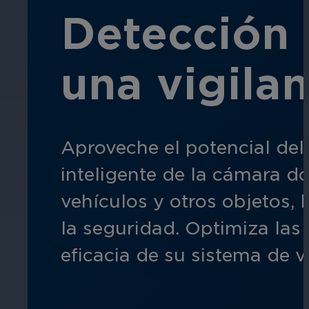
Detección 
Educación
una vigilan
Garantice la seguridad en escuelas, 
Aproveche el potencial del
inteligente de la cámara d
vehículos y otros objetos, 
Hostelería
la seguridad. Optimiza las
Mejore la seguridad de los huéspedes,
eficacia de su sistema de vi
áreas de su propiedad.