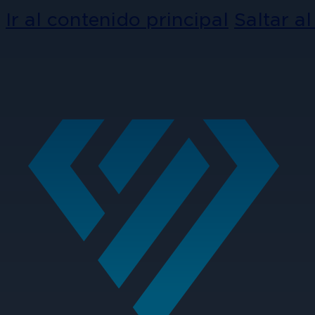
Ir al contenido principal
Saltar a