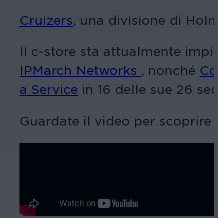
Cruizers
, una divisione di Hol
Il c-store sta attualmente imp
IPMarch Networks
, nonché
Co
a Service
in 16 delle sue 26 sedi
Guardate il video per scoprire 