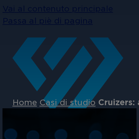
Vai al contenuto principale
Passa al piè di pagina
Home
Casi di studio
Cruizers: