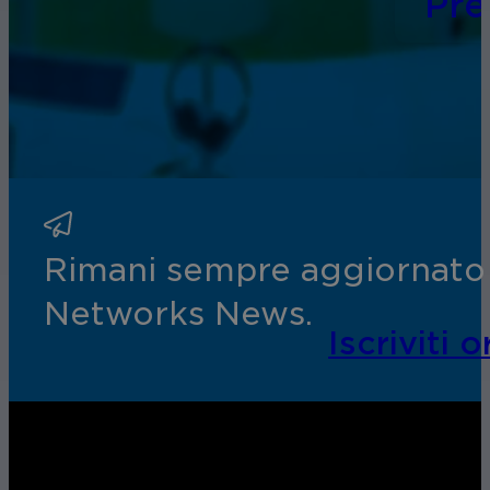
Pr
Rimani sempre aggiornato s
Networks News.
Iscriviti o