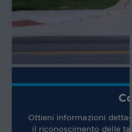
Co
Ottieni informazioni dettag
il riconoscimento delle ta