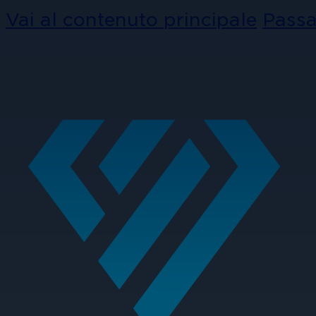
Vai al contenuto principale
Passa