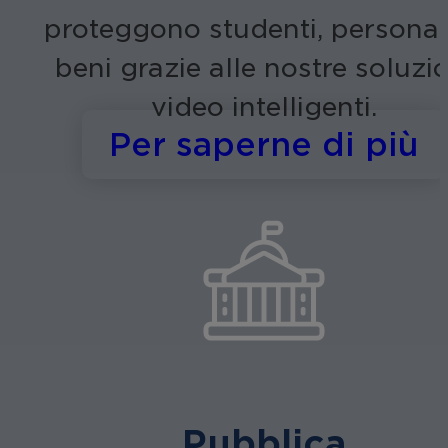
proteggono studenti, personal
beni grazie alle nostre soluzi
video intelligenti.
s
Per saperne di più
Pubblica