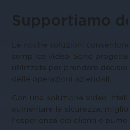
aziendali.
Queste esercitazioni forniscono una gu
amministrazione, siti turistici ed even
Videocamere per tipologia
l'acquisto o la configurazione.
Supportiamo dec
Affidati a immagini nitide e sicure p
Le nostre soluzioni consentono 
Altre soluzioni integrate
semplice video. Sono progettate
Sanità
Necessiti di una soluzione per un'app
utilizzate per prendere decision
Proteggi personale, pazienti e visitat
sicura.
delle operazioni aziendali.
Con una soluzione video intelli
aumentare la sicurezza, migliora
l'esperienza dei clienti e aument
Istruzione