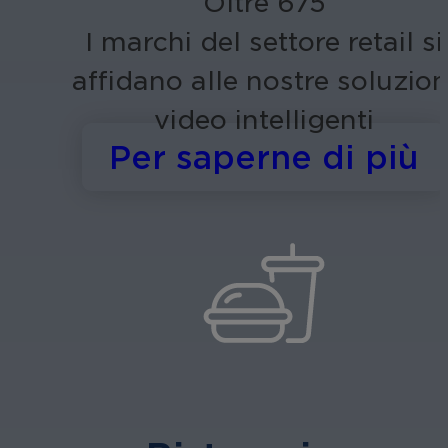
Oltre 675
I marchi del settore retail si
affidano alle nostre soluzion
video intelligenti
s
Per saperne di più