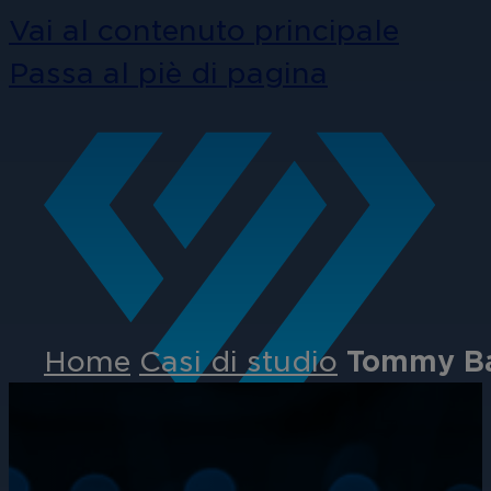
Vai al contenuto principale
Passa al piè di pagina
Home
Casi di studio
Tommy Bah