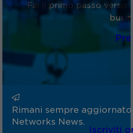
Fai il primo passo verso l
busin
Pr
Rimani sempre aggiornato s
Networks News.
Iscriviti o