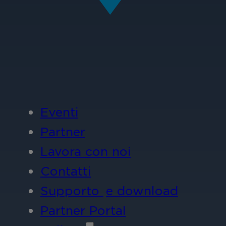
Eventi
Partner
Lavora con noi
Contatti
Supporto
e download
Partner Portal