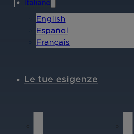
Italiano
English
Español
Français
Le tue esigenze