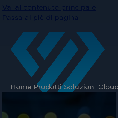
Vai al contenuto principale
Passa al piè di pagina
Home
Prodotti
Soluzioni Clou