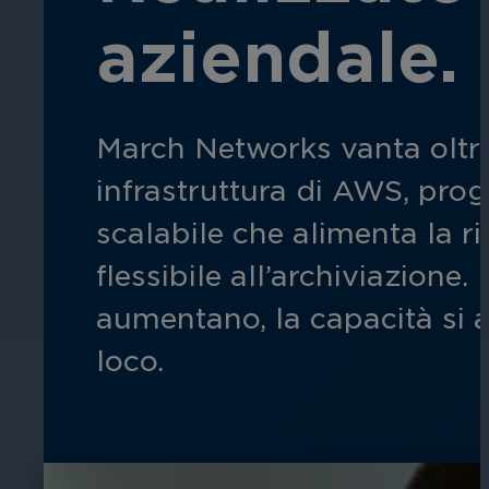
aziendale.
Assicura la sicurezza di scuole, istit
apprendimento, nel rispetto della no
March Networks vanta oltre
infrastruttura di AWS, prog
scalabile che alimenta la ri
Ospitalità
flessibile all’archiviazione
Migliorate la sicurezza degli ospiti,
aumentano, la capacità si
della vostra struttura.
loco.