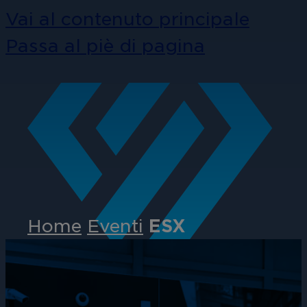
Vai al contenuto principale
Passa al piè di pagina
Home
Eventi
ESX