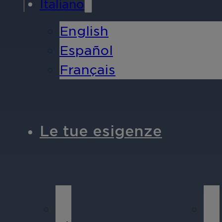
Italiano
English
Español
Français
Le tue esigenze