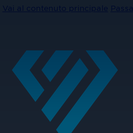
Vai al contenuto principale
Passa