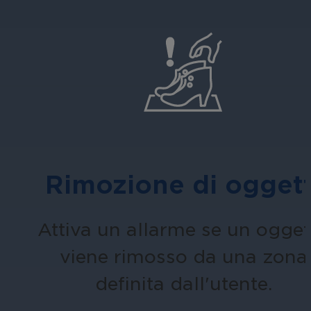
Rimozione di oggett
Attiva un allarme se un ogget
viene rimosso da una zona
definita dall'utente.