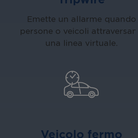
Emette un allarme quando
persone o veicoli attraversa
una linea virtuale.
Veicolo fermo