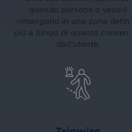
quando persone o veicoli
rimangono in una zona defini
più a lungo di quanto consent
dall'utente.
Tripwire