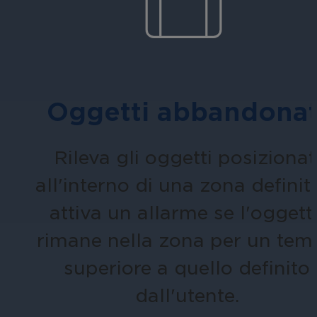
Assicura la sicurezza di scuole, istit
apprendimento, nel rispetto della no
Oggetti abbandonat
Rileva gli oggetti posizionat
Ospitalità
all'interno di una zona definit
Migliorate la sicurezza degli ospiti,
attiva un allarme se l'oggett
della vostra struttura.
rimane nella zona per un te
superiore a quello definito
dall'utente.