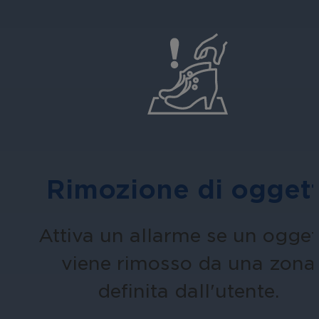
Rimozione di oggett
Attiva un allarme se un ogget
viene rimosso da una zona
definita dall'utente.