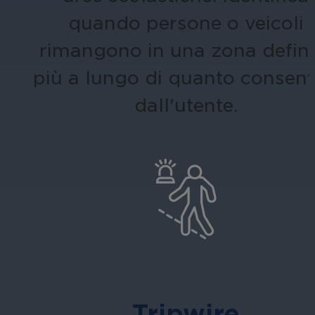
quando persone o veicoli
rimangono in una zona defini
più a lungo di quanto consent
dall'utente.
Tripwire