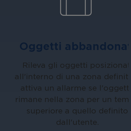
Assicura la sicurezza di scuole, istit
apprendimento, nel rispetto della no
Oggetti abbandonat
Rileva gli oggetti posizionat
Ospitalità
all'interno di una zona definit
Migliorate la sicurezza degli ospiti,
attiva un allarme se l'oggett
della vostra struttura.
rimane nella zona per un te
superiore a quello definito
dall'utente.