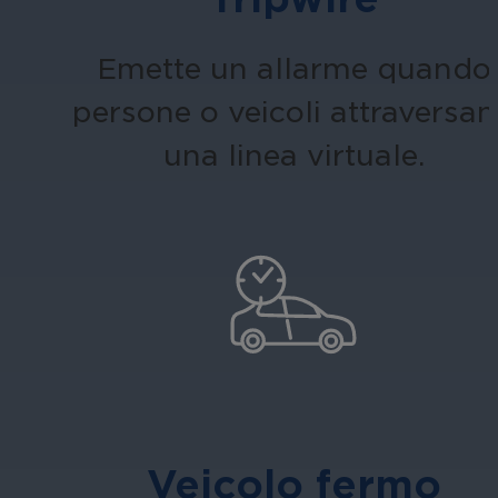
Emette un allarme quando
persone o veicoli attraversa
una linea virtuale.
Veicolo fermo