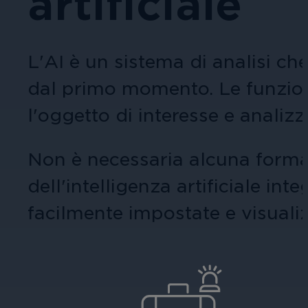
artificiale
aziendali.
Queste esercitazioni forniscono una gu
amministrazione, siti turistici ed even
Videocamere per tipologia
l'acquisto o la configurazione.
L'AI è un sistema di analisi ch
Affidati a immagini nitide e sicure p
dal primo momento. Le funzioni
l'oggetto di interesse e analizz
Altre soluzioni integrate
Sanità
Necessiti di una soluzione per un'app
Non è necessaria alcuna formaz
Proteggi personale, pazienti e visitat
dell'intelligenza artificiale int
sicura.
facilmente impostate e visualiz
Istruzione