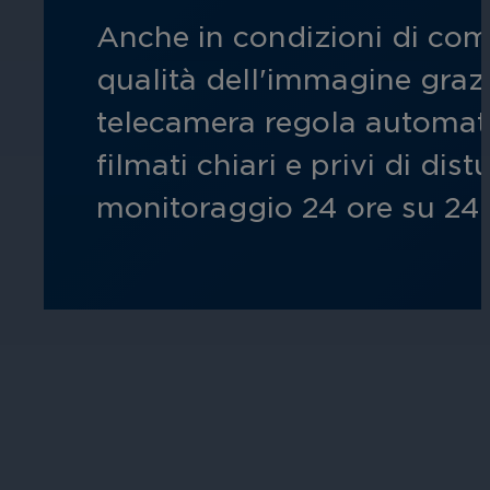
Anche in condizioni di com
Assicura la sicurezza di scuole, istit
apprendimento, nel rispetto della no
qualità dell'immagine grazie
telecamera regola automatic
filmati chiari e privi di d
monitoraggio 24 ore su 24, 
Ospitalità
Migliorate la sicurezza degli ospiti,
della vostra struttura.