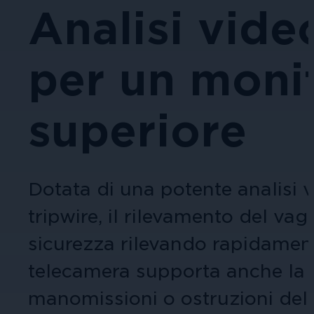
aziendali.
Analisi vide
Queste esercitazioni forniscono una gu
amministrazione, siti turistici ed even
Videocamere per tipologia
l'acquisto o la configurazione.
Affidati a immagini nitide e sicure p
per un moni
superiore
Altre soluzioni integrate
Sanità
Necessiti di una soluzione per un'app
Proteggi personale, pazienti e visitat
Dotata di una potente analisi 
sicura.
tripwire, il rilevamento del va
sicurezza rilevando rapidamente 
telecamera supporta anche la m
manomissioni o ostruzioni dell
Istruzione