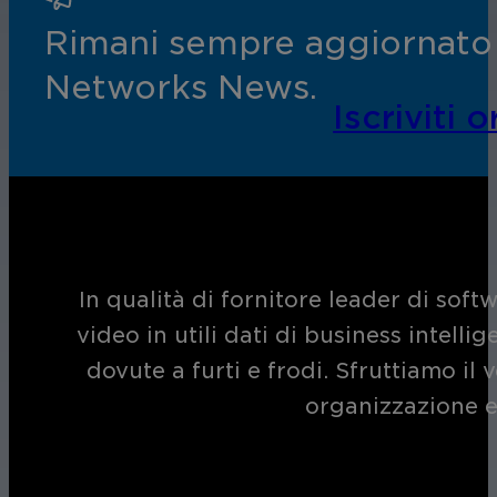
Assicura la sicurezza di scuole, istit
Rimani sempre aggiornato s
apprendimento, nel rispetto della no
Networks News.
Iscriviti o
Ospitalità
In qualità di fornitore leader di soft
Migliorate la sicurezza degli ospiti,
video in utili dati di business intelli
della vostra struttura.
dovute a furti e frodi. Sfruttiamo i
organizzazione e