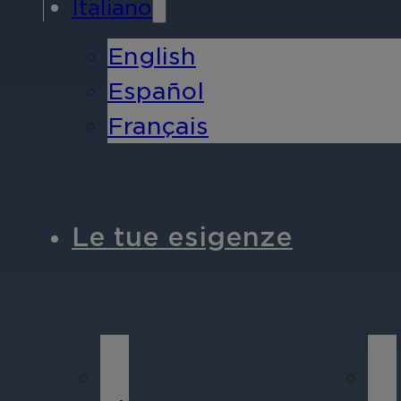
Italiano
English
Español
Français
Le tue esigenze