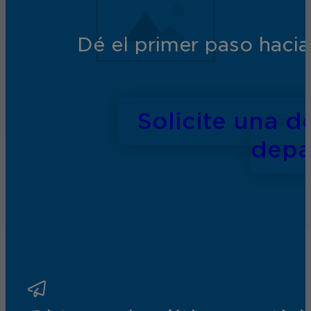
Dé el primer paso hacia
Solicite una 
depa