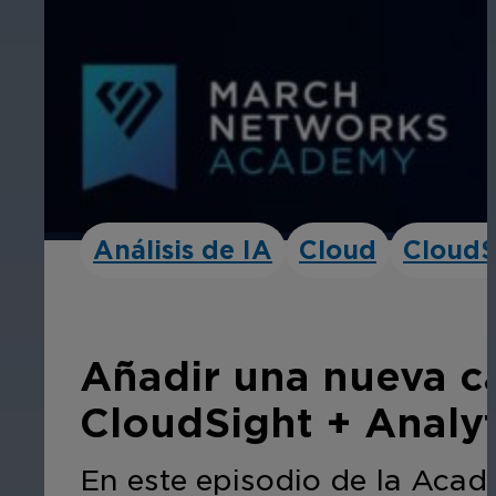
Análisis de IA
Cloud
CloudS
Añadir una nueva c
CloudSight + Analyt
En este episodio de la Aca