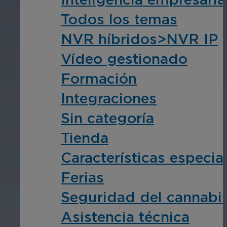
Todos los temas
NVR híbridos>NVR IP
Educación
Vídeo gestionado
Garantice la seguridad en escuelas, 
Formación
Integraciones
Sin categoría
Tienda
Hostelería
Características especia
Mejore la seguridad de los huéspedes,
Ferias
áreas de su propiedad.
Seguridad del cannabi
Asistencia técnica