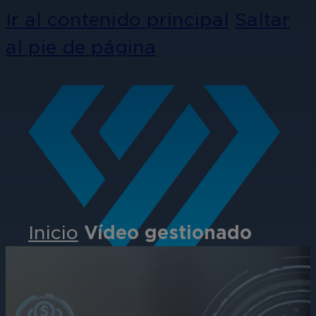
Ir al contenido principal
Saltar
al pie de página
Inicio
Vídeo gestionado