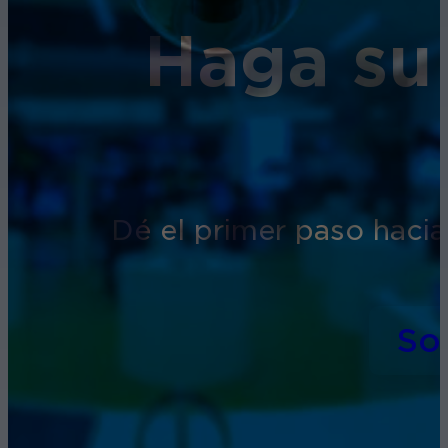
Haga su
Dé el primer paso hacia
So