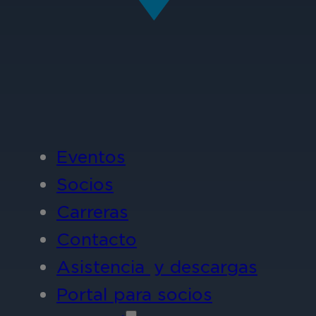
Eventos
Socios
Carreras
Contacto
Asistencia
y descargas
Portal para socios