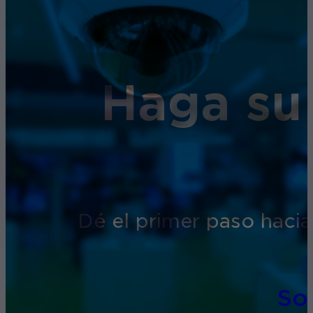
Haga su
Dé el primer paso hacia
So