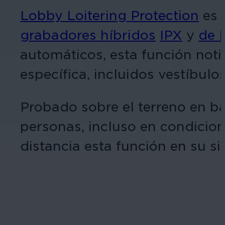
Lobby Loitering Protection
es 
grabadores híbridos
IPX
y
de l
automáticos, esta función not
específica, incluidos vestíbulo
Probado sobre el terreno en ba
personas, incluso en condicion
distancia esta función en su s