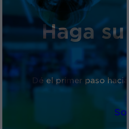
Haga su
Dé el primer paso hacia
So