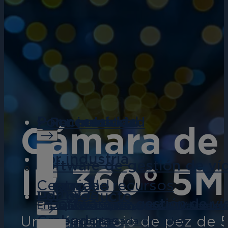
Por necesidad
Por necesidad
Por industria
Por producto
Recursos
Cámara de
Por industria
Software de gestión de ví
IR 360° 5
Seguridad
Finanzas
Centro de recursos
Cámaras
Por producto
Software de gestión de ví
Actualize el sistema de CCTV tradicio
Proteja los activos, evite el fraude,
Encuentre lo que necesita: fichas técn
Grabadoras
Una cámara ojo de pez de 5 
empresarial basada en vídeo.