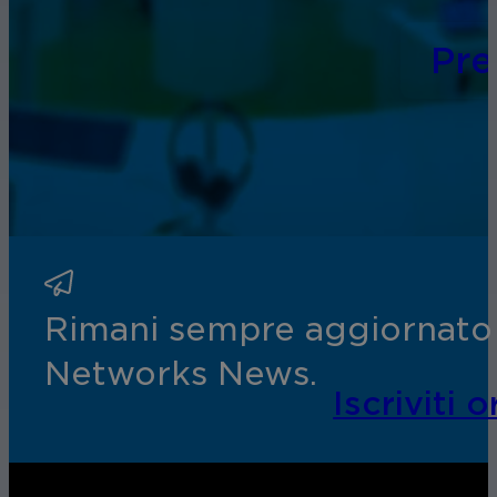
Pr
Rimani sempre aggiornato s
Networks News.
Iscriviti o