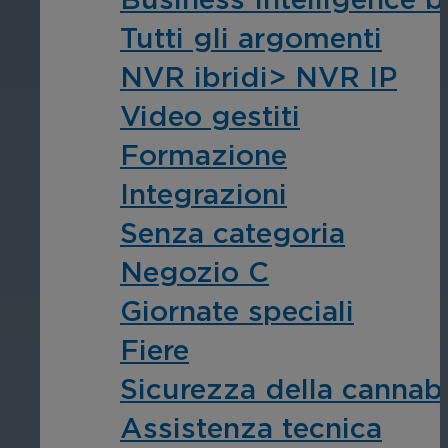
Assicura la sicurezza di scuole, istit
Tutti gli argomenti
apprendimento, nel rispetto della no
NVR ibridi> NVR IP
Video gestiti
Formazione
Integrazioni
Senza categoria
Ospitalità
Negozio C
Migliorate la sicurezza degli ospiti,
Giornate speciali
della vostra struttura.
Fiere
Sicurezza della cannab
Assistenza tecnica