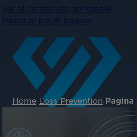
Vai al contenuto principale
Passa al piè di pagina
Home
Loss Prevention
Pagina