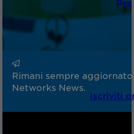
Pr
Rimani sempre aggiornato s
Networks News.
Iscriviti o