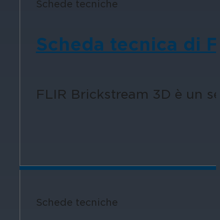
Schede tecniche
Assicura la sicurezza di scuole, istit
apprendimento, nel rispetto della no
Scheda tecnica di F
FLIR Brickstream 3D è un sen
Ospitalità
Migliorate la sicurezza degli ospiti,
della vostra struttura.
Schede tecniche