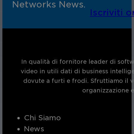
Networks News.
Assicura la sicurezza di scuole, istit
Iscriviti o
apprendimento, nel rispetto della no
In qualità di fornitore leader di soft
Ospitalità
video in utili dati di business intelli
dovute a furti e frodi. Sfruttiamo i
Migliorate la sicurezza degli ospiti,
organizzazione e
della vostra struttura.
Chi Siamo
News