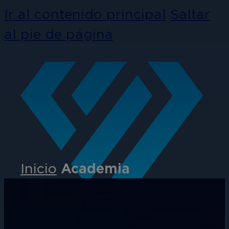
Ir al contenido principal
Saltar
al pie de página
Inicio
Academia