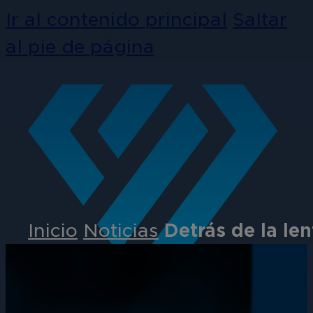
Ir al contenido principal
Saltar
al pie de página
Inicio
Noticias
Detrás de la le