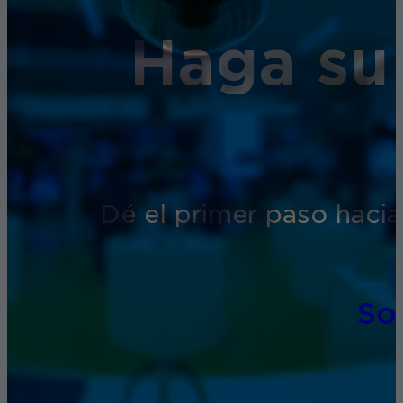
Haga su
Dé el primer paso hacia
So