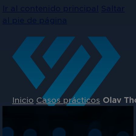
Ir al contenido principal
Saltar
al pie de página
Inicio
Casos prácticos
Olav Th