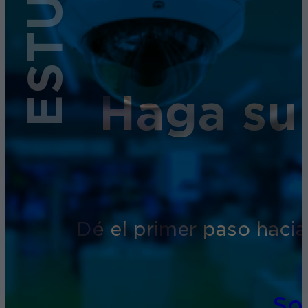
Haga su
Dé el primer paso hacia
So